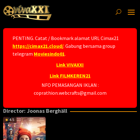
Skip
to
content
PENTING. Catat / Bookmark alamat URL Cimax21
https://cimax21.cloud/
. Gabung bersama group
telegram
Moviesindo01
.
Link VIVAXXI
Link FILMKEREN21
NFO PEMASANGAN IKLAN :
coprathion.webcrafts@gmail.com
Director:
Joonas Berghäll
4.5