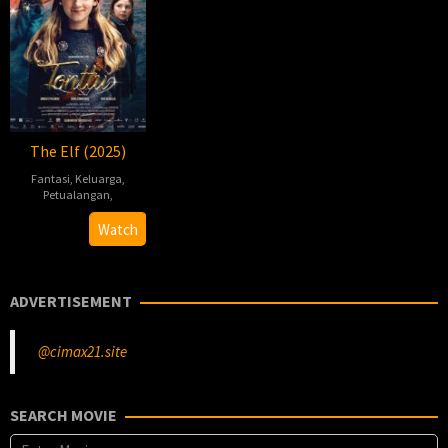
The Elf (2025)
Fantasi
,
Keluarga
,
Petualangan
,
2025-
Joonas
Watch
11-
Berghäll
14
ADVERTISEMENT
@cimax21.site
SEARCH MOVIE