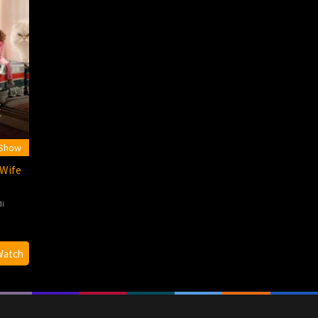
 Show
 Wife
i
Watch