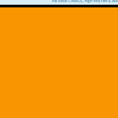
Hai Sobat CIMAX21, Ingin Req Film & Jika Pad