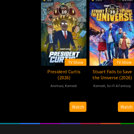
Eps:
Eps:
10
10
TV Show
TV Show
President Curtis
Stuart Fails to Save
(2026)
the Universe (2026)
Animasi
,
Komedi
Komedi
,
Sci-Fi & Fantasy
2026-
2026-
07-
07-
Watch
Watch
26
23