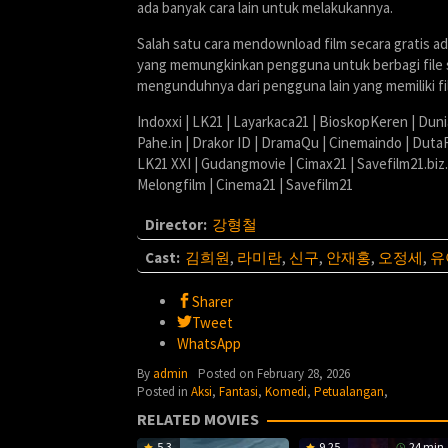
ada banyak cara lain untuk melakukannya.
Salah satu cara mendownload film secara gratis a
yang memungkinkan pengguna untuk berbagi file sa
mengunduhnya dari pengguna lain yang memiliki fi
Indoxxi | LK21 | Layarkaca21 | BioskopKeren | Dun
Pahe.in | Drakor ID | DramaQu | Cinemaindo | Duta
LK21 XXI | Gudangmovie | Cimax21 | Savefilm21.biz
Melongfilm | Cinema21 | Savefilm21
Director:
강형철
Cast:
김희원
,
라미란
,
신구
,
안재홍
,
오정세
,
유
Sharer
Tweet
WhatsApp
By
admin
Posted on
February 28, 2026
Posted in
Aksi
,
Fantasi
,
Komedi
,
Petualangan
,
RELATED MOVIES
5.3
9.25
24 min