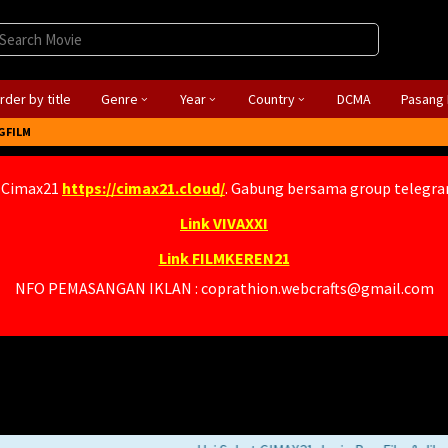
rder by title
Genre
Year
Country
DCMA
Pasang 
GFILM
 Cimax21
https://cimax21.cloud/
. Gabung bersama group telegr
Link VIVAXXI
Link FILMKEREN21
NFO PEMASANGAN IKLAN : coprathion.webcrafts@gmail.com