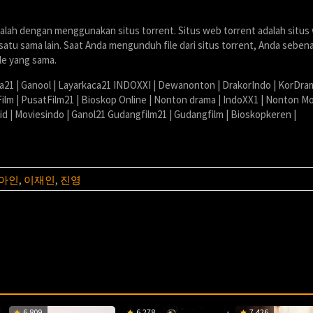
dalah dengan menggunakan situs torrent. Situs web torrent adalah situs
tu sama lain. Saat Anda mengunduh file dari situs torrent, Anda seben
le yang sama.
ia21 | Ganool | Layarkaca21 INDOXXI | Dewanonton | DrakorIndo | KorDra
Film | PusatFilm21 | Bioskop Online | Nonton drama | IndoXX1 | Nonton Mo
.id | Moviesindo | Ganol21 Gudangfilm21 | Gudangfilm | Bioskopkeren |
아인
,
이재인
,
진영
6.809
6.278
7.426