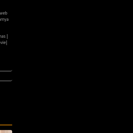
 web
arnya
mas |
vie|