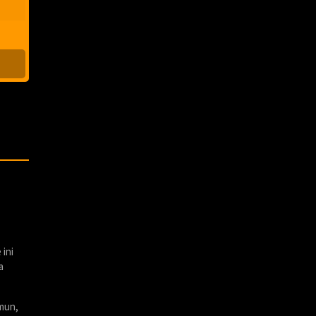
ini
a
amun,