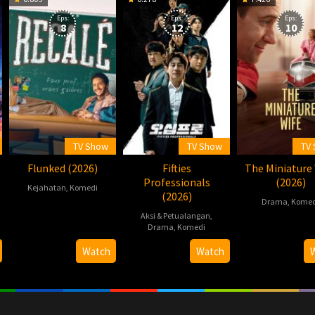
Eps:
Eps:
Eps:
8
12
10
TV Show
TV Show
TV
Flunked (2026)
Fifties
The Miniature
Professionals
(2026)
Kejahatan
,
Komedi
(2026)
Drama
,
Komed
2026-
Aksi & Petualangan
,
2026-
04-
Drama
,
Komedi
04-
23
2026-
한
Watch
Watch
09
05-
동
22
화