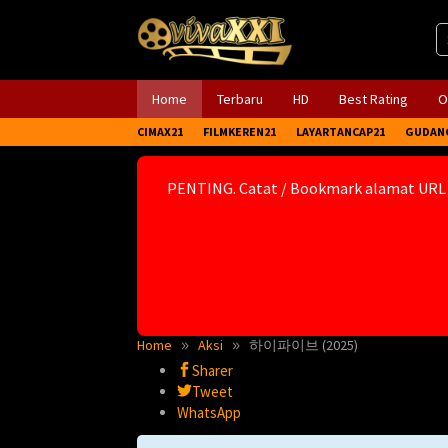
Skip
to
content
Home
Terbaru
HD
Best Rating
O
CIMAX21
FILMKEREN21
LAYARTANCAP21
GUDAN
PENTING. Catat / Bookmark alamat URL
Home
Aksi
하이파이브 (2025)
Sharer
Tweet
WhatsApp