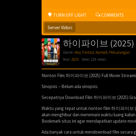
TURN OFF LIGHT
COMMENTS
Server Vidsrc
하이파이브 (2025)
Genre:
Aksi
,
Fantasi
,
Komedi
,
Petualangan
Year:
2025
View: 129 views
Nonton Film 하이파이브 (2025) Full Movie Streamin
Sinopsis – Belum ada sinopsis.
Secepatnya Download Film 하이파이브 (2025) Gratis F
Waktu yang tepat untuk nonton film 하이파이브 (2025)
akan menghibur dan menemani waktu luang kalian p
Bookmark situs ini agar mendapatkan update movie
Ada banyak cara untuk mendownload film secara g