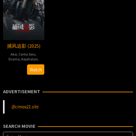
捕风追影 (2025)
Aksi
,
Cerita Seru
,
Drama
,
Kejahatan
,
杨
Watch
子
ADVERTISEMENT
@cimax21.site
SEARCH MOVIE