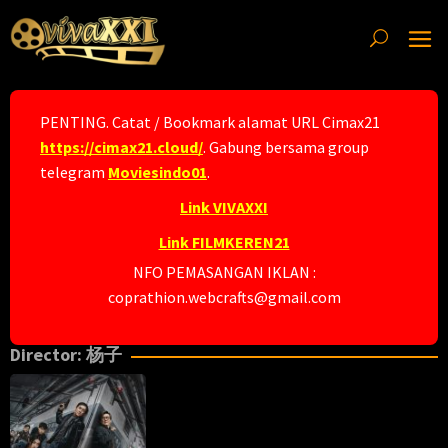
Skip
to
content
PENTING. Catat / Bookmark alamat URL Cimax21
https://cimax21.cloud/
. Gabung bersama group
telegram
Moviesindo01
.
Link VIVAXXI
Link FILMKEREN21
NFO PEMASANGAN IKLAN :
coprathion.webcrafts@gmail.com
Director:
杨子