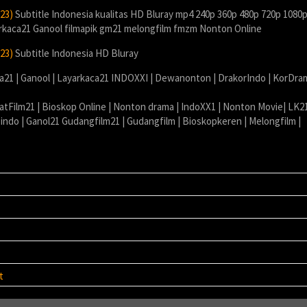
23)
Subtitle Indonesia kualitas HD Bluray mp4 240p 360p 480p 720p 1080
arkaca21 Ganool filmapik gm21 melongfilm fmzm Nonton Online
23)
Subtitle Indonesia HD Bluray
ia21 | Ganool | Layarkaca21 INDOXXI | Dewanonton | DrakorIndo | KorDra
atFilm21 | Bioskop Online | Nonton drama | IndoXX1 | Nonton Movie| LK21
sindo | Ganol21 Gudangfilm21 | Gudangfilm | Bioskopkeren | Melongfilm |
t