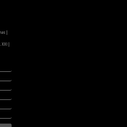
p
mas |
 XXI |