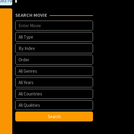
 Pada Film kesayangan anda terdapat eror. anda bisa memberi tahu kami m
SEARCH MOVIE