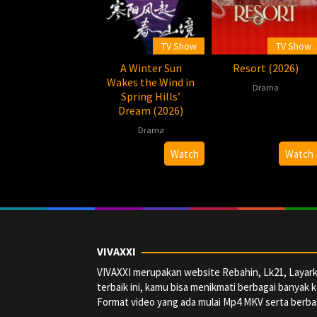
TV Show
TV Show
A Winter Sun
Resort (2026)
Wakes the Wind in
Drama
Spring Hills’
Dream (2026)
2026-
Praveen
03-
Bennett
Drama
13
2026-
Lizzy
Watch
Watch
06-
12
VIVAXXI
VIVAXXI merupakan website Rebahin, Lk21, Layark
terbaik ini, kamu bisa menikmati berbagai banyak k
Format video yang ada mulai Mp4 MKV serta berbag