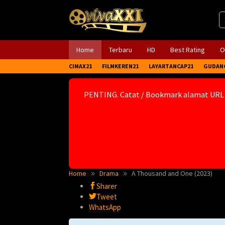
Skip
to
content
Home
Terbaru
HD
Best Rating
O
CIMAX21
FILMKEREN21
LAYARTANCAP21
GUDAN
PENTING. Catat / Bookmark alamat URL
Home
Drama
A Thousand and One (2023)
Sharer
Tweet
WhatsApp