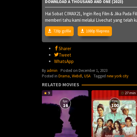
DOWNLOAD A THOUSAND AND ONE (2023)
Hai Sobat CIMAX21, Ingin Req Film & Jika Pada F
memberi tahu kami melalui Livechat yang telah
720p gofile
1080p filepress
Sharer
Tweet
WhatsApp
By
admin
Posted on
December 1, 2023
Posted in
Drama
,
Webdl
,
USA
Tagged
new york city
RELATED MOVIES
9
27 min
Eps:
Eps:
16
100