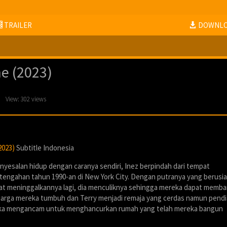
TRAILER
DOWNL
e (2023)
n
View: 302 views
2023)
Subtitle Indonesia
esalan hidup dengan caranya sendiri, Inez berpindah dari tempat
engahan tahun 1990-an di New York City. Dengan putranya yang berusia
apat meninggalkannya lagi, dia menculiknya sehingga mereka dapat memb
luarga mereka tumbuh dan Terry menjadi remaja yang cerdas namun pend
ka mengancam untuk menghancurkan rumah yang telah mereka bangun