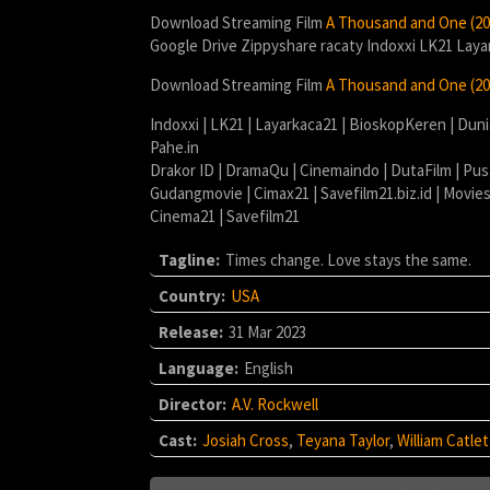
Download Streaming Film
A Thousand and One (20
Google Drive Zippyshare racaty Indoxxi LK21 Lay
Download Streaming Film
A Thousand and One (20
Indoxxi | LK21 | Layarkaca21 | BioskopKeren | Dun
Pahe.in
Drakor ID | DramaQu | Cinemaindo | DutaFilm | Pus
Gudangmovie | Cimax21 | Savefilm21.biz.id | Movie
Cinema21 | Savefilm21
Tagline:
Times change. Love stays the same.
Country:
USA
Release:
31 Mar 2023
Language:
English
Director:
A.V. Rockwell
Cast:
Josiah Cross
,
Teyana Taylor
,
William Catlet