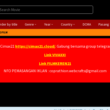
rder by title
Genre
Year
Country
DCMA
Pasang 
GFILM
 Cimax21
https://cimax21.cloud/
. Gabung bersama group telegr
Link VIVAXXI
Link FILMKEREN21
NFO PEMASANGAN IKLAN : coprathion.webcrafts@gmail.com