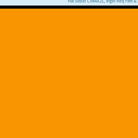
Hai Sobat CIMAX21, Ingin Req Film & Jika