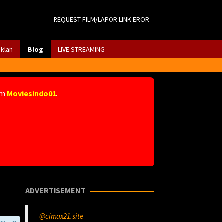
REQUEST FILM/LAPOR LINK EROR
Iklan
Blog
LIVE STREAMING
am
Moviesindo01
.
ADVERTISEMENT
@cimax21.site