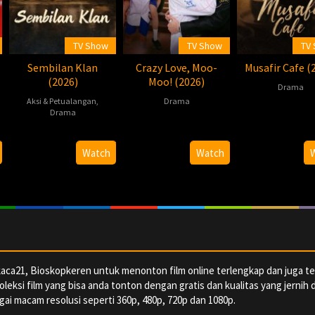
TV Show
TV Show
TV
Sembilan Klan
Crazy Love, Moo-
Musafir Cafe (
(2026)
Moo! (2026)
Drama
Aksi & Petualangan
,
Drama
2026-
Ruchi
Drama
2026-
Pawis
07-
Arun
2026-
柏
05-
Sowsrion
24
07-
杉
Watch
Watch
09
30
aca21, Bioskopkeren untuk menonton film online terlengkap dan juga te
oleksi film yang bisa anda tonton dengan gratis dan kualitas yang jernih 
ai macam resolusi seperti 360p, 480p, 720p dan 1080p.