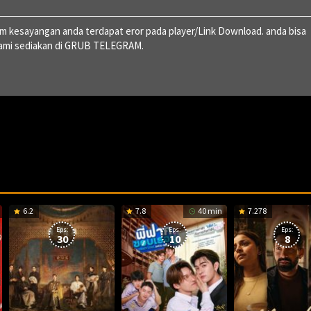
ilm kesayangan anda terdapat eror pada player/Link Download. anda bisa
 kami sediakan di GRUB TELEGRAM.
6.2
7.8
40 min
7.278
Eps:
Eps:
Eps:
30
10
8