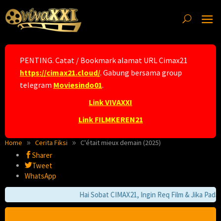
Skip
to
content
PENTING. Catat / Bookmark alamat URL Cimax21
https://cimax21.cloud/
. Gabung bersama group
telegram
Moviesindo01
.
Link VIVAXXI
Link FILMKEREN21
Home
Cerita Fiksi
C'était mieux demain (2025)
Sharer
Tweet
WhatsApp
Hai Sobat CIMAX21, Ingin Req Film & Jika Pada F