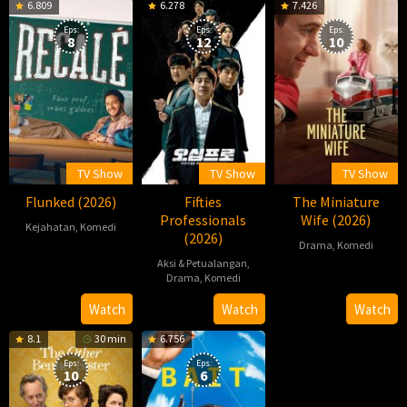
6.809
6.278
7.426
Eps:
Eps:
Eps:
8
12
10
TV Show
TV Show
TV Show
Flunked (2026)
Fifties
The Miniature
Professionals
Wife (2026)
Kejahatan
,
Komedi
(2026)
Drama
,
Komedi
2026-
Aksi & Petualangan
,
2026-
04-
Drama
,
Komedi
04-
23
2026-
한
Watch
Watch
Watch
09
05-
동
8.1
30 min
6.756
22
화
Eps:
Eps:
10
6