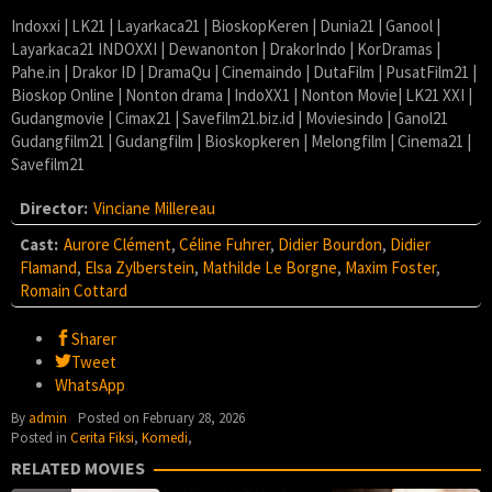
Indoxxi | LK21 | Layarkaca21 | BioskopKeren | Dunia21 | Ganool |
Layarkaca21 INDOXXI | Dewanonton | DrakorIndo | KorDramas |
Pahe.in | Drakor ID | DramaQu | Cinemaindo | DutaFilm | PusatFilm21 |
Bioskop Online | Nonton drama | IndoXX1 | Nonton Movie| LK21 XXI |
Gudangmovie | Cimax21 | Savefilm21.biz.id | Moviesindo | Ganol21
Gudangfilm21 | Gudangfilm | Bioskopkeren | Melongfilm | Cinema21 |
Savefilm21
Director:
Vinciane Millereau
Cast:
Aurore Clément
,
Céline Fuhrer
,
Didier Bourdon
,
Didier
Flamand
,
Elsa Zylberstein
,
Mathilde Le Borgne
,
Maxim Foster
,
Romain Cottard
Sharer
Tweet
WhatsApp
By
admin
Posted on
February 28, 2026
Posted in
Cerita Fiksi
,
Komedi
,
RELATED MOVIES