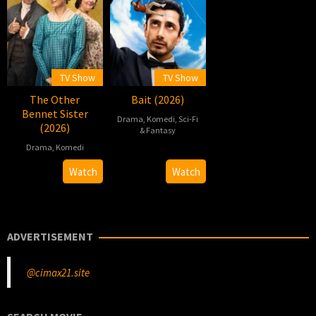
TV Show
TV Show
The Other
Bait (2026)
Bennet Sister
Drama
,
Komedi
,
Sci-Fi
(2026)
& Fantasy
Drama
,
Komedi
2026-
03-
2026-
Watch
Watch
25
03-
15
ADVERTISEMENT
@cimax21.site