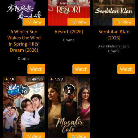
TV Show
TV Show
TV Show
A Winter Sun
Resort (2026)
Sembilan Klan
Wakes the Wind
(2026)
Drama
in Spring Hills’
Aksi & Petualangan
,
Dream (2026)
2026-
Praveen
Drama
03-
Bennett
Drama
2026-
柏
13
07-
杉
2026-
Lizzy
Watch
Watch
Watch
30
06-
7.8
40 min
7.278
12
Eps:
Eps:
10
8
TV Show
TV Show