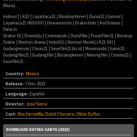
Bluray
Indoxxi | LK21 | Layarkaca21 | BioskopKeren | Dunia21 | Ganool |
Layarkaca21 INDOXXI | Dewanonton | DrakorIndo | KorDramas |
Pahe.in
Drakor ID | DramaQu | Cinemaindo | DutaFilm | PusatFilm21 | Bioskop
Online | Nonton drama | IndoXX1 | Nonton Movie| LK21 XXI |
Gudangmovie | Cimax21 | Savefilm21.biz.id | Moviesindo | Ganol21
Gudangfilm21 | Gudangfilm | Bioskopkeren | Melongfilm | Cinema21 |
Savefilm21
Country:
Mexico
Release:
7 Dec 2023
Language:
Español
Director:
Jose Sierra
Cast:
Ana Serradilla
,
David Chocarro
,
Olivia Duflos
DOWNLOAD DATING SANTA (2023)