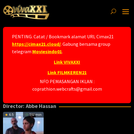
Skip
to
content
PENTING. Catat / Bookmark alamat URL Cimax21
https://cimax21.cloud/
. Gabung bersama group
telegram
Moviesindo01
.
Link VIVAXXI
Link FILMKEREN21
NFO PEMASANGAN IKLAN :
coprathion.webcrafts@gmail.com
Director:
Abbe Hassan
6.5
102 min