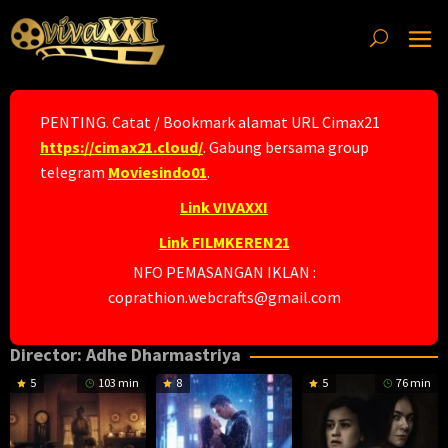
Skip
to
content
PENTING. Catat / Bookmark alamat URL Cimax21
https://cimax21.cloud/
. Gabung bersama group
telegram
Moviesindo01
.
Link VIVAXXI
Link FILMKEREN21
NFO PEMASANGAN IKLAN :
coprathion.webcrafts@gmail.com
Director:
Adhe Dharmastriya
5
103 min
8
5
76 min