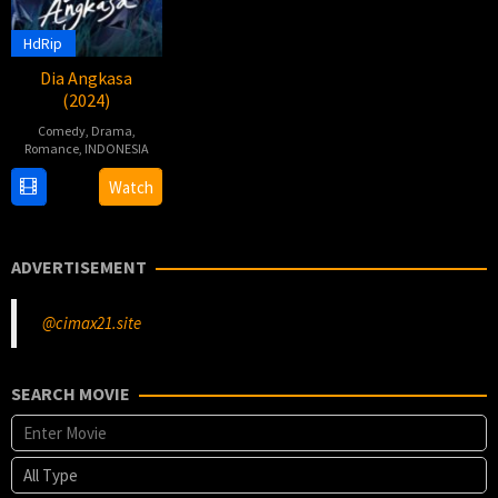
HdRip
Dia Angkasa
(2024)
Comedy
,
Drama
,
Romance
,
INDONESIA
29
Adhe
Watch
Jul
Dharmastriya
2024
ADVERTISEMENT
@cimax21.site
SEARCH MOVIE