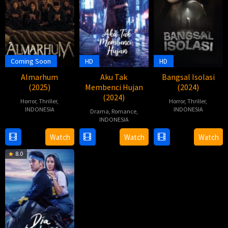
Coming Soon
HD
HD
Almarhum
Aku Tak
Bangsal Isolasi
(2025)
Membenci Hujan
(2024)
(2024)
Horror
,
Thriller
,
Horror
,
Thriller
,
INDONESIA
INDONESIA
Drama
,
Romance
,
INDONESIA
9
Adhe
25
Adhe
9
Adhe
Jan
Dharmastriya
Jul
Dharmastriy
Watch
Watch
Watch
Dec
Dharmastriya
2025
2024
8.0
2024