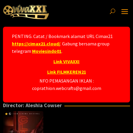
Skip
to
content
PENTING. Catat / Bookmark alamat URL Cimax21
https://cimax21.cloud/
. Gabung bersama group
telegram
Moviesindo01
.
Link VIVAXXI
Link FILMKEREN21
NFO PEMASANGAN IKLAN :
coprathion.webcrafts@gmail.com
Director:
Aleshia Cowser
6