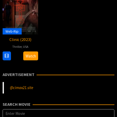
Web-Rip
Clinic (2023)
Thriller
,
USA
15
Aleshia
Watch
Sep
Cowser
2023
ADVERTISEMENT
@cimax21.site
SEARCH MOVIE