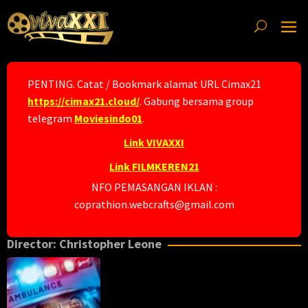
Skip
to
content
PENTING. Catat / Bookmark alamat URL Cimax21
https://cimax21.cloud/
. Gabung bersama group
telegram
Moviesindo01
.
Link VIVAXXI
Link FILMKEREN21
NFO PEMASANGAN IKLAN :
coprathion.webcrafts@gmail.com
Director:
Christopher Leone