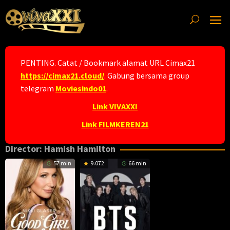
Skip
to
content
PENTING. Catat / Bookmark alamat URL Cimax21
https://cimax21.cloud/
. Gabung bersama group
telegram
Moviesindo01
.
Link VIVAXXI
Link FILMKEREN21
Director:
Hamish Hamilton
57 min
9.072
66 min