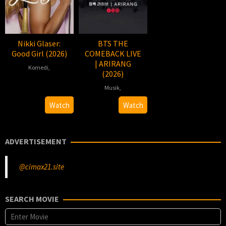
Nikki Glaser:
BTS THE
Good Girl (2026)
COMEBACK LIVE
| ARIRANG
Komedi
,
(2026)
2026-
Hamish
Musik
,
04-
Hamilton
2026-
Hamish
Watch
Watch
24
03-
Hamilton
21
ADVERTISEMENT
@cimax21.site
SEARCH MOVIE