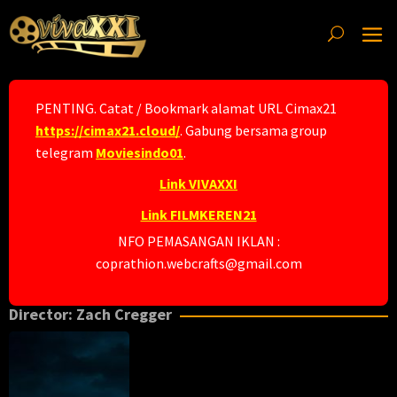
Skip
to
content
PENTING. Catat / Bookmark alamat URL Cimax21
https://cimax21.cloud/
. Gabung bersama group
telegram
Moviesindo01
.
Link VIVAXXI
Link FILMKEREN21
NFO PEMASANGAN IKLAN :
coprathion.webcrafts@gmail.com
Director:
Zach Cregger