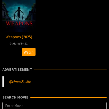
Weapons (2025)
Gudangfilm21
,
Zach
Watch
Cregger
ADVERTISEMENT
@cimax21.site
SEARCH MOVIE