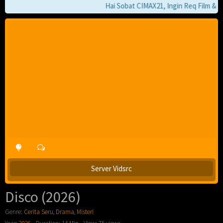
Hai Sobat CIMAX21, Ingin Req Film & Jik
Server Vidsrc
Disco (2026)
Genre:
Cerita Seru
,
Drama
,
Misteri