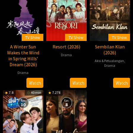
TV Show
TV Show
TV Show
A Winter Sun
Resort (2026)
Sembilan Klan
Wakes the Wind
(2026)
Drama
in Spring Hills’
Aksi & Petualangan
,
Dream (2026)
2026-
Praveen
Drama
03-
Bennett
Drama
2026-
柏
13
07-
杉
2026-
Lizzy
Watch
Watch
Watch
30
06-
7.8
40 min
7.278
12
Eps:
Eps:
10
8