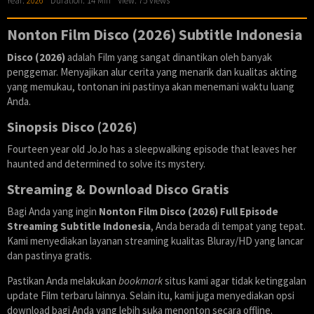
Year:
2026
Duration: 14 Min
View: 75 views
Nonton Film Disco (2026) Subtitle Indonesia
Disco (2026)
adalah Film yang sangat dinantikan oleh banyak
penggemar. Menyajikan alur cerita yang menarik dan kualitas akting
yang memukau, tontonan ini pastinya akan menemani waktu luang
Anda.
Sinopsis Disco (2026)
Fourteen year old JoJo has a sleepwalking episode that leaves her
haunted and determined to solve its mystery.
Streaming & Download Disco Gratis
Bagi Anda yang ingin
Nonton Film Disco (2026) Full Episode
Streaming Subtitle Indonesia
, Anda berada di tempat yang tepat.
Kami menyediakan layanan streaming kualitas Bluray/HD yang lancar
dan pastinya gratis.
Pastikan Anda melakukan
bookmark
situs kami agar tidak ketinggalan
update Film terbaru lainnya. Selain itu, kami juga menyediakan opsi
download bagi Anda yang lebih suka menonton secara offline.