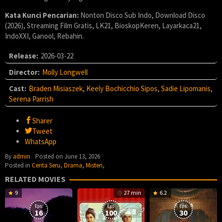
Kata Kunci Pencarian:
Nonton Disco Sub Indo, Download Disco
(2026), Streaming Film Gratis, LK21, BioskopKeren, Layarkaca21,
IndoXXI, Ganool, Rebahin.
Release:
2026-03-22
Director:
Molly Longwell
Cast:
Braden Misiaszek
,
Keely Bochicchio Sipos
,
Sadie Lipomanis
,
Serena Parrish
Sharer
Tweet
WhatsApp
By
admin
Posted on
June 13, 2026
Posted in
Cerita Seru
,
Drama
,
Misteri
,
RELATED MOVIES
9
27 min
6.2
Eps:
Eps:
Eps:
16
100
30