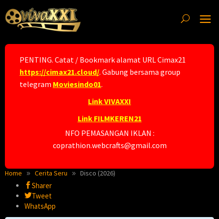
Skip
to
content
PENTING. Catat / Bookmark alamat URL Cimax21
https://cimax21.cloud/
. Gabung bersama group
telegram
Moviesindo01
.
Link VIVAXXI
Link FILMKEREN21
NFO PEMASANGAN IKLAN :
coprathion.webcrafts@gmail.com
Home
Cerita Seru
Disco (2026)
Sharer
Tweet
WhatsApp