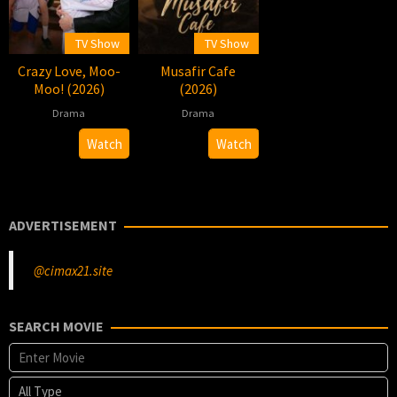
TV Show
TV Show
Crazy Love, Moo-
Musafir Cafe
Moo! (2026)
(2026)
Drama
Drama
2026-
Pawis
2026-
Ruchir
Watch
Watch
05-
Sowsrion
07-
Arun
09
24
ADVERTISEMENT
@cimax21.site
SEARCH MOVIE