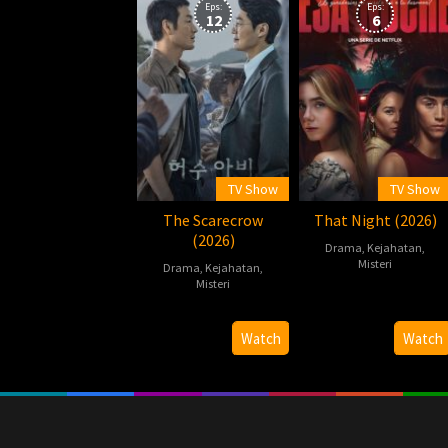
Eps:
Eps:
12
6
TV Show
TV Show
The Scarecrow
That Night (2026)
(2026)
Drama
,
Kejahatan
,
Misteri
Drama
,
Kejahatan
,
Misteri
2026-
2026-
박
03-
04-
준
Watch
Watch
13
20
우