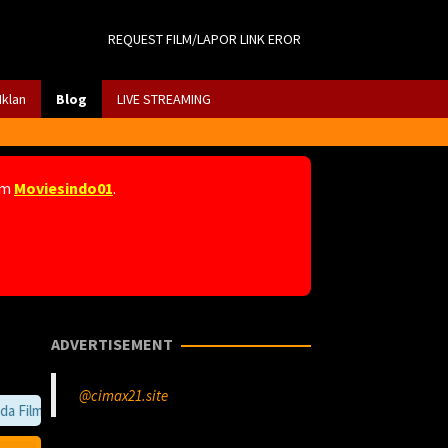
REQUEST FILM/LAPOR LINK EROR
Iklan
Blog
LIVE STREAMING
am
Moviesindo01
.
ADVERTISEMENT
@cimax21.site
ilm kesayangan anda terdapat eror. anda bisa memberi tahu kami melalui 