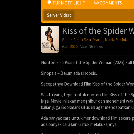
TURN OFF LIGHT
COMMENTS
Server Vidsrc
Kiss of the Spider
Genre:
Cerita Seru
,
Drama
,
Musik
,
Percintaan
Year:
2025
View: 96 views
Nonton Film Kiss of the Spider Woman (2025) Full
Sinopsis – Belum ada sinopsis.
Secepatnya Download Film Kiss of the Spider Woman
Waktu yang tepat untuk nonton film Kiss of the Sp
juga. Movie ini akan menghibur dan menemani waktu
kalian juga Bookmark situs ini agar mendapatkan u
Ada banyak cara untuk mendownload film secara g
ada banyak cara lain untuk melakukannya.