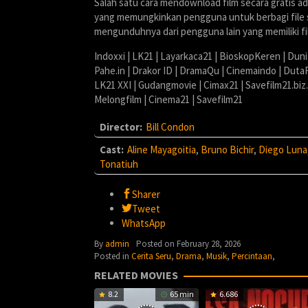
Salah satu cara mendownload film secara gratis a
yang memungkinkan pengguna untuk berbagi file sa
mengunduhnya dari pengguna lain yang memiliki fi
Indoxxi | LK21 | Layarkaca21 | BioskopKeren | Dun
Pahe.in | Drakor ID | DramaQu | Cinemaindo | Duta
LK21 XXI | Gudangmovie | Cimax21 | Savefilm21.biz
Melongfilm | Cinema21 | Savefilm21
Director:
Bill Condon
Cast:
Aline Mayagoitia
,
Bruno Bichir
,
Diego Luna
Tonatiuh
Sharer
Tweet
WhatsApp
By
admin
Posted on
February 28, 2026
Posted in
Cerita Seru
,
Drama
,
Musik
,
Percintaan
,
RELATED MOVIES
8.2
65 min
6.686