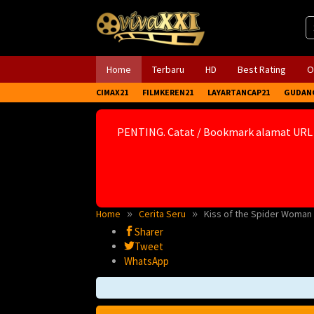
Skip
to
content
Home
Terbaru
HD
Best Rating
O
CIMAX21
FILMKEREN21
LAYARTANCAP21
GUDAN
PENTING. Catat / Bookmark alamat URL
Home
Cerita Seru
Kiss of the Spider Woman 
Sharer
Tweet
WhatsApp