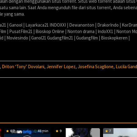
dalah dengan menggunakan situs torrent. Situs web torrent adalah situs
tu sama lain. Saat Anda mengunduh file dari situs torrent, Anda seben
le yang sama.
ia21 | Ganool | Layarkaca21 INDOXXI | Dewanonton | DrakorIndo | KorDra
Film | PusatFilm21 | Bioskop Online | Nonton drama | IndoXX1 | Nonton Mo
.id | Moviesindo | Ganol21 Gudangfilm21 | Gudangfilm | Bioskopkeren |
,
Driton ‘Tony’ Dovolani
,
Jennifer Lopez
,
Josefina Scaglione
,
Lucila Gan
6.7
48 min
9
7