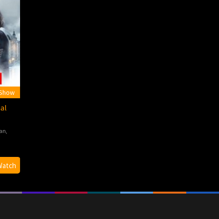
 Show
al
an
,
Watch