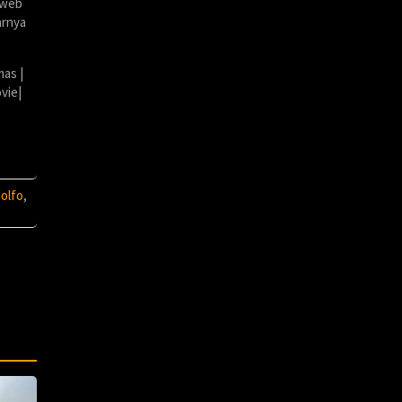
 web
arnya
mas |
vie|
dolfo
,