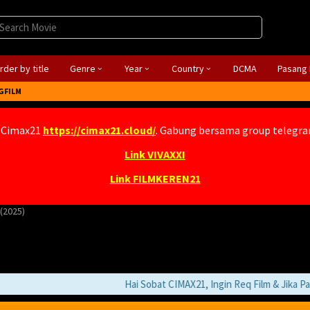
rder by title
Genre
Year
Country
DCMA
Pasang 
GFILM
 Cimax21
https://cimax21.cloud/
. Gabung bersama group telegr
Link VIVAXXI
Link FILMKEREN21
(2025)
Hai Sobat CIMAX21, Ingin Req Film & Jika Pada F