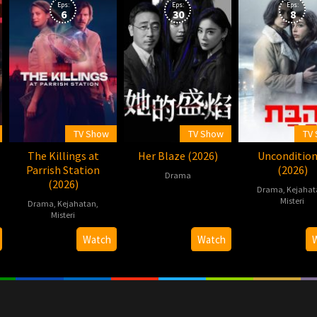
Eps:
Eps:
Eps:
6
30
8
TV Show
TV Show
TV
The Killings at
Her Blaze (2026)
Uncondition
Parrish Station
(2026)
Drama
(2026)
Drama
,
Kejahat
2026-
温
Misteri
Drama
,
Kejahatan
,
03-
若
Misteri
2026-
13
寒
2026-
Daniel
04-
Watch
Watch
06-
Nettheim
27
24