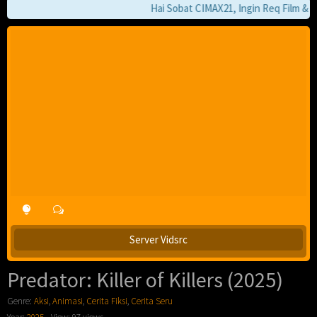
Hai Sobat CIMAX21, Ingin Req Film & Jik
Server Vidsrc
Predator: Killer of Killers (2025)
Genre:
Aksi
,
Animasi
,
Cerita Fiksi
,
Cerita Seru