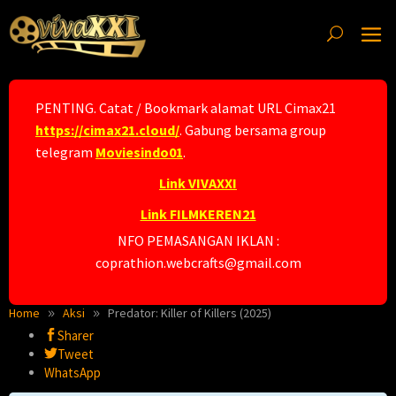
Skip
to
content
PENTING. Catat / Bookmark alamat URL Cimax21
https://cimax21.cloud/
. Gabung bersama group
telegram
Moviesindo01
.
Link VIVAXXI
Link FILMKEREN21
NFO PEMASANGAN IKLAN :
coprathion.webcrafts@gmail.com
Home
Aksi
Predator: Killer of Killers (2025)
Sharer
Tweet
WhatsApp