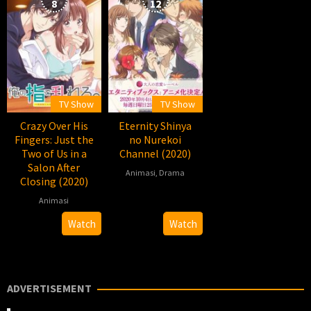
8
12
TV Show
TV Show
Crazy Over His
Eternity Shinya
Fingers: Just the
no Nurekoi
Two of Us in a
Channel (2020)
Salon After
Animasi
,
Drama
Closing (2020)
2020-
Animasi
10-
2020-
熨
Watch
Watch
05
04-
斗
06
谷
充
孝
ADVERTISEMENT