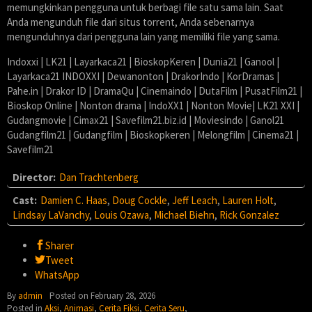
memungkinkan pengguna untuk berbagi file satu sama lain. Saat
Anda mengunduh file dari situs torrent, Anda sebenarnya
mengunduhnya dari pengguna lain yang memiliki file yang sama.
Indoxxi | LK21 | Layarkaca21 | BioskopKeren | Dunia21 | Ganool |
Layarkaca21 INDOXXI | Dewanonton | DrakorIndo | KorDramas |
Pahe.in | Drakor ID | DramaQu | Cinemaindo | DutaFilm | PusatFilm21 |
Bioskop Online | Nonton drama | IndoXX1 | Nonton Movie| LK21 XXI |
Gudangmovie | Cimax21 | Savefilm21.biz.id | Moviesindo | Ganol21
Gudangfilm21 | Gudangfilm | Bioskopkeren | Melongfilm | Cinema21 |
Savefilm21
Director:
Dan Trachtenberg
Cast:
Damien C. Haas
,
Doug Cockle
,
Jeff Leach
,
Lauren Holt
,
Lindsay LaVanchy
,
Louis Ozawa
,
Michael Biehn
,
Rick Gonzalez
Sharer
Tweet
WhatsApp
By
admin
Posted on
February 28, 2026
Posted in
Aksi
,
Animasi
,
Cerita Fiksi
,
Cerita Seru
,