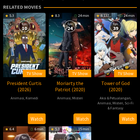
RELATED MOVIES
5.3
8.3
24 min
8.137
24 min
Eps:
Eps:
Eps:
10
24
39
TV Show
TV Show
TV Show
President Curtis
Moriarty the
Tower of God
(2026)
Patriot (2020)
(2020)
Animasi
,
Komedi
Animasi
,
Misteri
Aksi & Petualangan
,
Animasi
,
Misteri
,
Sci-Fi
2026-
2020-
& Fantasy
07-
10-
2020-
Watch
Watch
Watch
26
11
04-
6.4
6 min
5.3
15 min
02
Eps:
Eps: