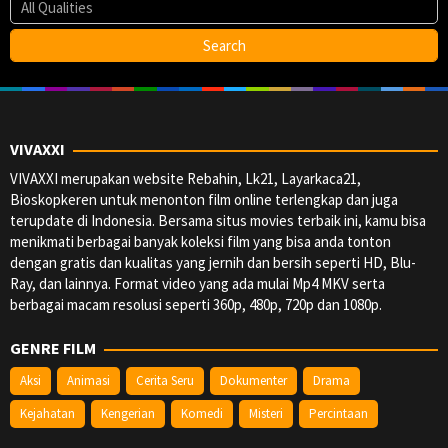
VIVAXXI
VIVAXXI merupakan website Rebahin, Lk21, Layarkaca21,
Bioskopkeren untuk menonton film online terlengkap dan juga
terupdate di Indonesia. Bersama situs movies terbaik ini, kamu bisa
menikmati berbagai banyak koleksi film yang bisa anda tonton
dengan gratis dan kualitas yang jernih dan bersih seperti HD, Blu-
Ray, dan lainnya. Format video yang ada mulai Mp4 MKV serta
berbagai macam resolusi seperti 360p, 480p, 720p dan 1080p.
GENRE FILM
Aksi
Animasi
Cerita Seru
Dokumenter
Drama
Kejahatan
Kengerian
Komedi
Misteri
Percintaan