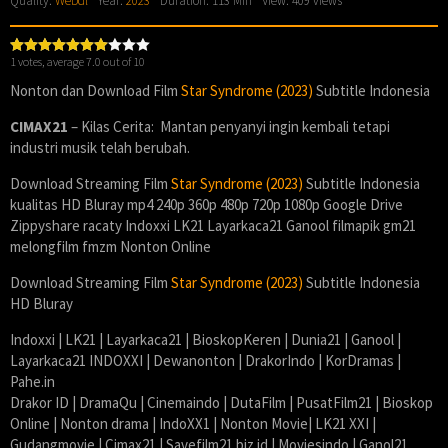
Quality:
Webdl
Year:
2023
Duration: 113 Min
View: 409 views
1
votes, average
7.0
out of 10
Nonton dan Download Film
Star Syndrome (2023)
Subtitle Indonesia
CIMAX21
– Kilas Cerita: Mantan penyanyi ingin kembali tetapi
industri musik telah berubah.
Download Streaming Film
Star Syndrome (2023)
Subtitle Indonesia
kualitas HD Bluray mp4 240p 360p 480p 720p 1080p Google Drive
Zippyshare racaty Indoxxi LK21 Layarkaca21 Ganool filmapik gm21
melongfilm fmzm Nonton Online
Download Streaming Film
Star Syndrome (2023)
Subtitle Indonesia
HD Bluray
Indoxxi | LK21 | Layarkaca21 | BioskopKeren | Dunia21 | Ganool |
Layarkaca21 INDOXXI | Dewanonton | DrakorIndo | KorDramas |
Pahe.in
Drakor ID | DramaQu | Cinemaindo | DutaFilm | PusatFilm21 | Bioskop
Online | Nonton drama | IndoXX1 | Nonton Movie| LK21 XXI |
Gudangmovie | Cimax21 | Savefilm21.biz.id | Moviesindo | Ganol21