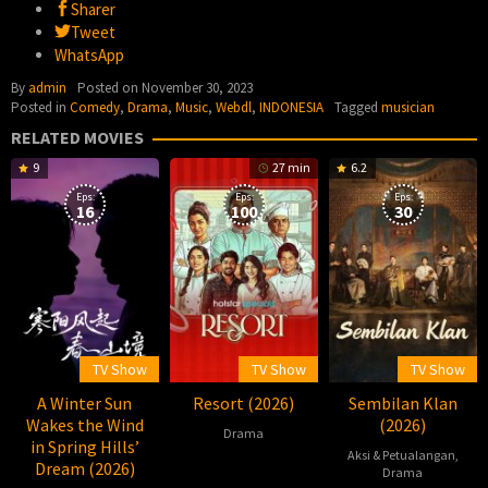
Sharer
Tweet
WhatsApp
By
admin
Posted on
November 30, 2023
Posted in
Comedy
,
Drama
,
Music
,
Webdl
,
INDONESIA
Tagged
musician
RELATED MOVIES
9
27 min
6.2
Eps:
Eps:
Eps:
16
100
30
TV Show
TV Show
TV Show
A Winter Sun
Resort (2026)
Sembilan Klan
Wakes the Wind
(2026)
Drama
in Spring Hills’
Aksi & Petualangan
,
Dream (2026)
2026-
Praveen
Drama