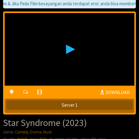
m & Jika Pada Film kesayangan anda terdapat eror. anda bisa memberi tah
DOWNLOAD
Server 1
Star Syndrome (2023)
Genre:
Comedy
,
Drama
,
Music