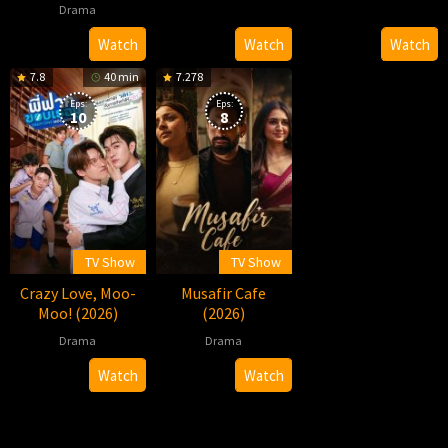
03-
Bennett
Drama
2026-
柏
13
07-
杉
2026-
Lizzy
Watch
Watch
Watch
30
06-
7.8
40 min
7.278
12
Eps:
Eps:
10
8
TV Show
TV Show
Crazy Love, Moo-
Musafir Cafe
Moo! (2026)
(2026)
Drama
Drama
2026-
Pawis
2026-
Ruchir
Watch
Watch
05-
Sowsrion
07-
Arun
09
24