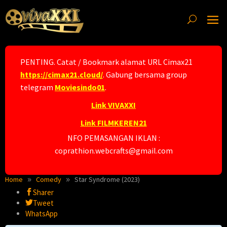
Skip
to
content
PENTING. Catat / Bookmark alamat URL Cimax21
https://cimax21.cloud/
. Gabung bersama group
telegram
Moviesindo01
.
Link VIVAXXI
Link FILMKEREN21
NFO PEMASANGAN IKLAN :
coprathion.webcrafts@gmail.com
Home
Comedy
Star Syndrome (2023)
Sharer
Tweet
WhatsApp