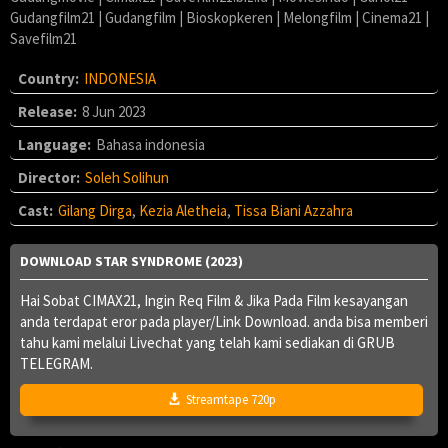
Gudangfilm21 | Gudangfilm | Bioskopkeren | Melongfilm | Cinema21 |
Savefilm21
Country:
INDONESIA
Release:
8 Jun 2023
Language:
Bahasa indonesia
Director:
Soleh Solihun
Cast:
Gilang Dirga
,
Kezia Aletheia
,
Tissa Biani Azzahra
DOWNLOAD STAR SYNDROME (2023)
Hai Sobat CIMAX21, Ingin Req Film & Jika Pada Film kesayangan
anda terdapat eror pada player/Link Download. anda bisa memberi
tahu kami melalui Livechat yang telah kami sediakan di GRUB
TELEGRAM.
Streamtape 720p