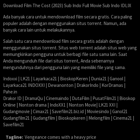
Download Film The Cost (2023) Sub Indo Full Movie Sub Indo IDLIX
Ada banyak cara untuk mendownload film secara gratis. Cara paling
populer adalah dengan menggunakan situs torrent. Namun, ada
banyak cara lain untuk melakukannya.
Salah satu cara mendownload film secara gratis adalah dengan
menggunakan situs torrent. Situs web torrent adalah situs web yang
memungkinkan pengguna untuk berbagi file satu sama lain. Saat
Anda mengunduh file dari situs torrent, Anda sebenarnya
mengunduhnya dari pengguna lain yang memiliki file yang sama.
Indoxxi | LK21 | Layarkaca21 | BioskopKeren | Dunia21 | Ganool |
Layarkaca21 INDOXXI | Dewanonton | DrakorIndo | KorDramas |
Pahe.in
Drakor ID | DramaQu | Cinemaindo | DutaFilm | PusatFilm21 | Bioskop
Online | Nonton drama | IndoXX1 | Nonton Movie| LK21 XXI |
Gudangmovie | Cimax21 | Savefilm21.biz.id | Moviesindo | Ganol21
Gudangfilm21 | Gudangfilm | Bioskopkeren | Melongfilm | Cinema21 |
Savefilm21
Tagline:
Vengeance comes with a heavy price