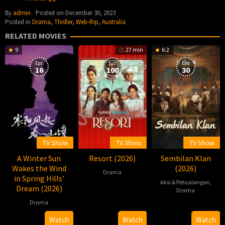
By
admin
Posted on
December 30, 2023
Posted in
Drama
,
Thriller
,
Web-Rip
,
Australia
RELATED MOVIES
9
27 min
6.2
Eps:
Eps:
Eps:
16
100
30
TV Show
TV Show
TV Show
A Winter Sun
Resort (2026)
Sembilan Klan
Wakes the Wind
(2026)
Drama
in Spring Hills’
Aksi & Petualangan
,
Dream (2026)
2026-
Praveen
Drama
03-
Bennett
Drama
2026-
柏
13
07-
杉
2026-
Lizzy
Watch
Watch
Watch