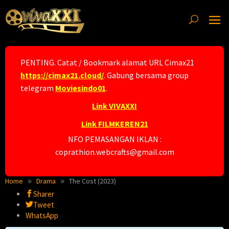
Skip
to
content
PENTING. Catat / Bookmark alamat URL Cimax21
https://cimax21.cloud/
. Gabung bersama group
telegram
Moviesindo01
.
Link VIVAXXI
Link FILMKEREN21
NFO PEMASANGAN IKLAN :
coprathion.webcrafts@gmail.com
Home
Drama
The Cost (2023)
Sharer
Tweet
WhatsApp