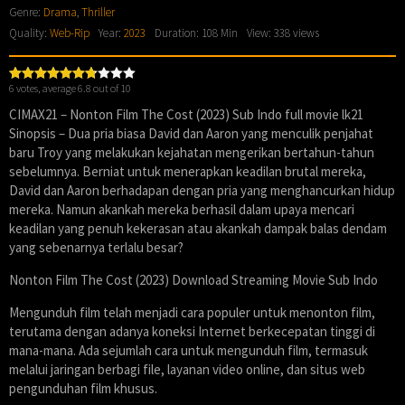
Genre:
Drama
,
Thriller
Quality:
Web-Rip
Year:
2023
Duration: 108 Min
View: 338 views
6
votes, average
6.8
out of 10
CIMAX21 – Nonton Film The Cost (2023) Sub Indo full movie lk21
Sinopsis – Dua pria biasa David dan Aaron yang menculik penjahat
baru Troy yang melakukan kejahatan mengerikan bertahun-tahun
sebelumnya. Berniat untuk menerapkan keadilan brutal mereka,
David dan Aaron berhadapan dengan pria yang menghancurkan hidup
mereka. Namun akankah mereka berhasil dalam upaya mencari
keadilan yang penuh kekerasan atau akankah dampak balas dendam
yang sebenarnya terlalu besar?
Nonton Film The Cost (2023) Download Streaming Movie Sub Indo
Mengunduh film telah menjadi cara populer untuk menonton film,
terutama dengan adanya koneksi Internet berkecepatan tinggi di
mana-mana. Ada sejumlah cara untuk mengunduh film, termasuk
melalui jaringan berbagi file, layanan video online, dan situs web
pengunduhan film khusus.