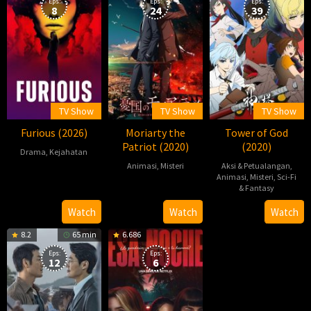
Eps:
Eps:
Eps:
8
24
39
TV Show
TV Show
TV Show
Furious (2026)
Moriarty the
Tower of God
Patriot (2020)
(2020)
Drama
,
Kejahatan
Animasi
,
Misteri
Aksi & Petualangan
,
2026-
Animasi
,
Misteri
,
Sci-Fi
2020-
07-
& Fantasy
10-
27
2020-
Watch
Watch
Watch
11
04-
8.2
65 min
6.686
02
Eps:
Eps:
12
6