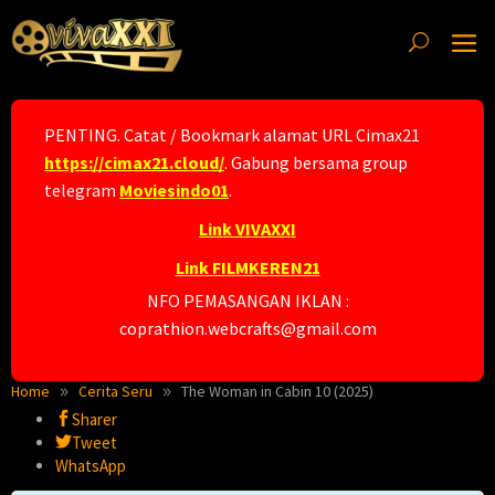
Skip
to
content
PENTING. Catat / Bookmark alamat URL Cimax21
https://cimax21.cloud/
. Gabung bersama group
telegram
Moviesindo01
.
Link VIVAXXI
Link FILMKEREN21
NFO PEMASANGAN IKLAN :
coprathion.webcrafts@gmail.com
Home
Cerita Seru
The Woman in Cabin 10 (2025)
Sharer
Tweet
WhatsApp