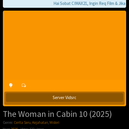
Hai Sobat CIMAX21, Ingin Req Film & Jika Pa
Server Vidsrc
The Woman in Cabin 10 (2025)
Genre:
Cerita Seru
,
Kejahatan
,
Misteri