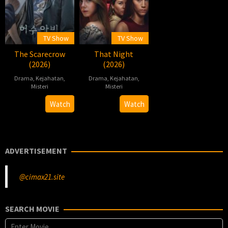
TV Show
TV Show
The Scarecrow
That Night
(2026)
(2026)
Drama
,
Kejahatan
,
Drama
,
Kejahatan
,
Misteri
Misteri
2026-
박
2026-
Watch
Watch
04-
준
03-
20
우
13
ADVERTISEMENT
@cimax21.site
SEARCH MOVIE