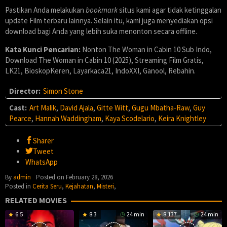
Pastikan Anda melakukan
bookmark
situs kami agar tidak ketinggalan
update Film terbaru lainnya. Selain itu, kami juga menyediakan opsi
download bagi Anda yang lebih suka menonton secara offline.
Kata Kunci Pencarian:
Nonton The Woman in Cabin 10 Sub Indo,
Download The Woman in Cabin 10 (2025), Streaming Film Gratis,
LK21, BioskopKeren, Layarkaca21, IndoXXI, Ganool, Rebahin.
Director:
Simon Stone
Cast:
Art Malik
,
David Ajala
,
Gitte Witt
,
Gugu Mbatha-Raw
,
Guy
Pearce
,
Hannah Waddingham
,
Kaya Scodelario
,
Keira Knightley
Sharer
Tweet
WhatsApp
By
admin
Posted on
February 28, 2026
Posted in
Cerita Seru
,
Kejahatan
,
Misteri
,
RELATED MOVIES
6.5
8.3
24 min
8.137
24 min