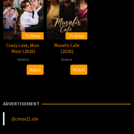
TV Show
TV Show
Crazy Love, Moo-
Musafir Cafe
Moo! (2026)
(2026)
Drama
Drama
2026-
Pawis
2026-
Ruchir
Watch
Watch
05-
Sowsrion
07-
Arun
09
24
ADVERTISEMENT
@cimax21.site