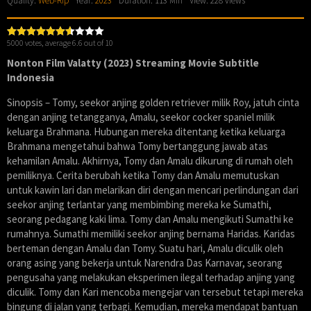
Quality:
Web-Rip
Year:
2023
Duration: 113 Min
View: 228 views
5000
votes, average
6.6
out of 10
Nonton Film Valatty (2023) Streaming Movie Subtitle
Indonesia
Sinopsis – Tomy, seekor anjing golden retriever milik Roy, jatuh cinta
dengan anjing tetangganya, Amalu, seekor cocker spaniel milik
keluarga Brahmana. Hubungan mereka ditentang ketika keluarga
Brahmana mengetahui bahwa Tomy bertanggung jawab atas
kehamilan Amalu. Akhirnya, Tomy dan Amalu dikurung di rumah oleh
pemiliknya. Cerita berubah ketika Tomy dan Amalu memutuskan
untuk kawin lari dan melarikan diri dengan mencari perlindungan dari
seekor anjing terlantar yang membimbing mereka ke Sumathi,
seorang pedagang kaki lima. Tomy dan Amalu mengikuti Sumathi ke
rumahnya. Sumathi memiliki seekor anjing bernama Haridas. Karidas
berteman dengan Amalu dan Tomy. Suatu hari, Amalu diculik oleh
orang asing yang bekerja untuk Narendra Das Karnavar, seorang
pengusaha yang melakukan eksperimen ilegal terhadap anjing yang
diculik. Tomy dan Kari mencoba mengejar van tersebut tetapi mereka
bingung di jalan yang terbagi. Kemudian, mereka mendapat bantuan