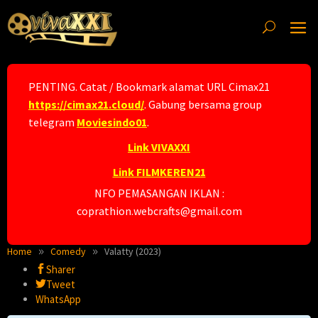
Skip
to
content
PENTING. Catat / Bookmark alamat URL Cimax21
https://cimax21.cloud/
. Gabung bersama group
telegram
Moviesindo01
.
Link VIVAXXI
Link FILMKEREN21
NFO PEMASANGAN IKLAN :
coprathion.webcrafts@gmail.com
Home
Comedy
Valatty (2023)
Sharer
Tweet
WhatsApp