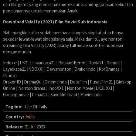
dari Margaret yang menasihati mereka untuk menggunakan kekuatan
penciumannya untuk menemukan Amalu.
Download Valatty (2023) Film Movie Sub Indonesia
Nah mungkin kalian sudah membaca sinopsis singkat atau hanya
sekedar lewat-lewat sinopsisnya saja. Maka dari itu, ayo nonton
streaming film Valatty (2023) bluray full movie subtitle indonesia
dengan mudah.
Indoxxi | LK21 | Layarkaca21 | BioskopKeren | Dunia21 | Ganool |
Layarkaca21 INDOXXI | Dewanonton | DrakorIndo | KorDramas |
Pahe.in
Drakor ID | DramaQu | Cinemaindo | DutaFilm | PusatFilm21 | Bioskop
Online | Nonton drama | IndoXX1 | Nonton Movie| LK21 XXI |
Gudangmovie | Cimax21 | Savefilm.biz.id | Moviesindo
Tagline:
Tale Of Tails
Country:
India
Release:
21 Jul 2023