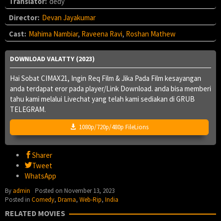
Translator:
dedy
Director:
Devan Jayakumar
Cast:
Mahima Nambiar
,
Raveena Ravi
,
Roshan Mathew
DOWNLOAD VALATTY (2023)
Hai Sobat CIMAX21, Ingin Req Film & Jika Pada Film kesayangan
anda terdapat eror pada player/Link Download. anda bisa memberi
tahu kami melalui Livechat yang telah kami sediakan di GRUB
TELEGRAM.
1080p/720p/480p FileLions
Sharer
Tweet
WhatsApp
By
admin
Posted on
November 13, 2023
Posted in
Comedy
,
Drama
,
Web-Rip
,
India
RELATED MOVIES