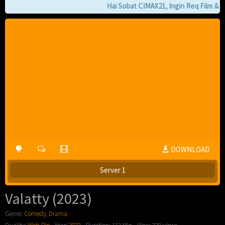
Hai Sobat CIMAX21, Ingin Req Film & Jik
DOWNLOAD
Server 1
Valatty (2023)
Genre:
Comedy
,
Drama