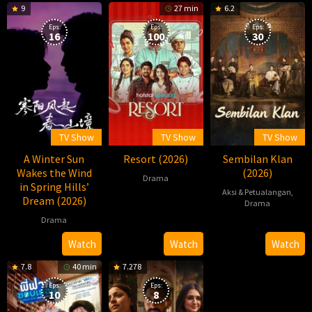
9
27 min
6.2
Eps:
Eps:
Eps:
16
100
30
TV Show
TV Show
TV Show
A Winter Sun
Resort (2026)
Sembilan Klan
Wakes the Wind
(2026)
Drama
in Spring Hills’
Aksi & Petualangan
,
Dream (2026)
2026-
Praveen
Drama
03-
Bennett
Drama
2026-
柏
13
07-
杉
2026-
Lizzy
Watch
Watch
Watch
30
06-
7.8
40 min
7.278
12
Eps:
Eps:
10
8