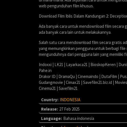
web pengunduhan film khusus.
Download Film Iblis Dalam Kandungan 2: Deception
Ada banyak cara untuk mendownload film secara g
ada banyak cara lain untuk melakukannya.
Salah satu cara mendownload film secara gratis a
yang memungkinkan pengguna untuk berbagi file sa
mengunduhnya dari pengguna lain yang memiliki fi
Indoxxi | LK21 | Layarkaca21 | BioskopKeren | Dun
Pahe.in
Drakor ID | DramaQu | Cinemaindo | DutaFilm | Pus
Gudangmovie | Cimax21 | Savefilm21.biz.id | Movie
Cinema21 | Savefilm21
Country:
INDONESIA
Release:
27 Feb 2025
Language:
Bahasa indonesia