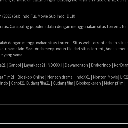
 (2025) Sub Indo Full Movie Sub Indo IDLIX
ratis. Cara paling populer adalah dengan menggunakan situs torrent. N
dalah dengan menggunakan situs torrent. Situs web torrent adalah situs
tu sama lain. Saat Anda mengunduh file dari situs torrent, Anda seben
le yang sama.
ia21 | Ganool | Layarkaca21 INDOXXI | Dewanonton | DrakorIndo | KorDra
atFilm21 | Bioskop Online | Nonton drama | IndoXX1 | Nonton Movie| LK21
sindo | Ganol21 Gudangfilm21 | Gudangfilm | Bioskopkeren | Melongfilm |