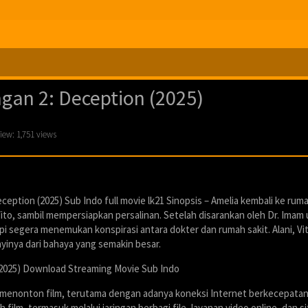
gan 2: Deception (2025)
iew: 1,751 views
ception (2025) Sub Indo full movie lk21 Sinopsis – Amelia kembali ke rum
ito, sambil mempersiapkan persalinan. Setelah disarankan oleh Dr. Imam
pi segera menemukan konspirasi antara dokter dan rumah sakit. Alani, Vi
yinya dari bahaya yang semakin besar.
(2025) Download Streaming Movie Sub Indo
 menonton film, terutama dengan adanya koneksi Internet berkecepatan
ilm, termasuk melalui jaringan berbagi file, layanan video online, dan s