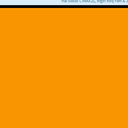
Hai Sobat CIMAX21, Ingin Req Film & Jika P