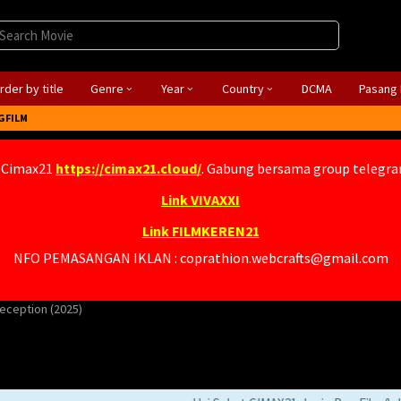
rder by title
Genre
Year
Country
DCMA
Pasang 
GFILM
 Cimax21
https://cimax21.cloud/
. Gabung bersama group telegr
Link VIVAXXI
Link FILMKEREN21
NFO PEMASANGAN IKLAN : coprathion.webcrafts@gmail.com
Deception (2025)