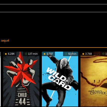
d
sequel
6.284
137 min
5.707
92 min
3.768
1