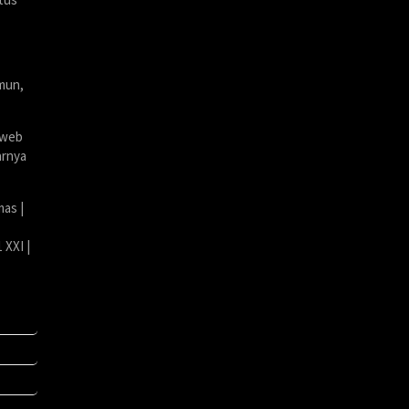
amun,
 web
arnya
mas |
 XXI |