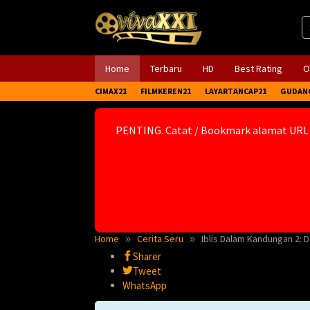
Skip
to
content
Home
Terbaru
HD
Best Rating
O
CIMAX21
FILMKEREN21
LAYARTANCAP21
GUDAN
PENTING. Catat / Bookmark alamat URL
Home
Cerita Seru
Iblis Dalam Kandungan 2: 
Sharer
Tweet
WhatsApp