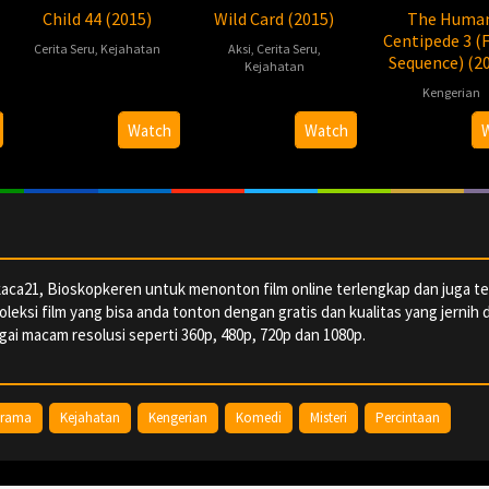
Child 44 (2015)
Wild Card (2015)
The Huma
Centipede 3 (F
Cerita Seru
,
Kejahatan
Aksi
,
Cerita Seru
,
Sequence) (2
Kejahatan
2015-
Daniel
Kengerian
2015-
Simon
03-
Espinosa
01-
West
2015-
Tom
Watch
Watch
15
14
05-
Six
22
aca21, Bioskopkeren untuk menonton film online terlengkap dan juga te
oleksi film yang bisa anda tonton dengan gratis dan kualitas yang jernih 
ai macam resolusi seperti 360p, 480p, 720p dan 1080p.
rama
Kejahatan
Kengerian
Komedi
Misteri
Percintaan