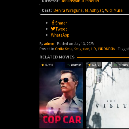
Director:
Johansyah Jumberan
Cast:
Denira Wiraguna
,
M. Adhiyat
,
Widi Mulia
Sharer
Tweet
WhatsApp
By
admin
Posted on
July 13, 2025
Posted in
Cerita Seru
,
Kengerian
,
HD
,
INDONESIA
Tagge
RELATED MOVIES
5.985
88 min
6.317
94 min