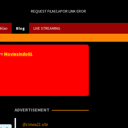
REQUEST FILM/LAPOR LINK EROR
Iklan
Blog
LIVE STREAMING
am
Moviesindo01
.
ADVERTISEMENT
@cimax21.site