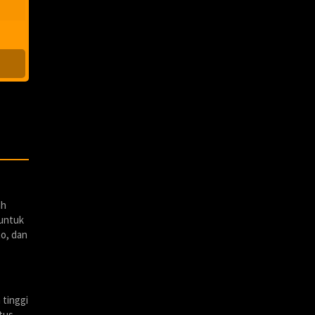
ah
 untuk
to, dan
 tinggi
itus