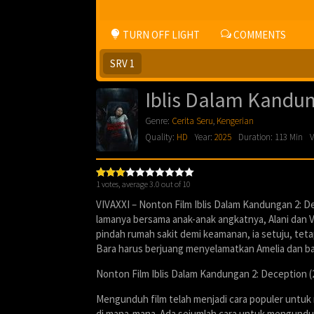
TURN OFF LIGHT
COMMENTS
SRV 1
Iblis Dalam Kandun
Genre:
Cerita Seru
,
Kengerian
Quality:
HD
Year:
2025
Duration: 113 Min
V
1
votes, average
3.0
out of 10
VIVAXXI – Nonton Film Iblis Dalam Kandungan 2: De
lamanya bersama anak-anak angkatnya, Alani dan V
pindah rumah sakit demi keamanan, ia setuju, teta
Bara harus berjuang menyelamatkan Amelia dan ba
Nonton Film Iblis Dalam Kandungan 2: Deception 
Mengunduh film telah menjadi cara populer untuk
di mana-mana. Ada sejumlah cara untuk mengunduh f