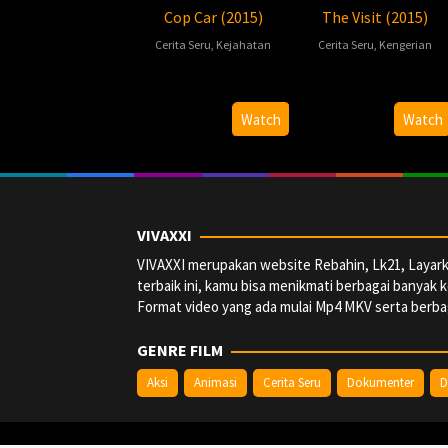
Cop Car (2015)
The Visit (2015)
Cerita Seru
,
Kejahatan
Cerita Seru
,
Kengerian
2015-
Jon
2015-
M.
07-
Watts
09-
Night
Watch
Watch
08
10
Shyamalan
VIVAXXI
VIVAXXI merupakan website Rebahin, Lk21, Layark
terbaik ini, kamu bisa menikmati berbagai banyak k
Format video yang ada mulai Mp4 MKV serta berbag
GENRE FILM
Aksi
Animasi
Cerita Seru
Dokumenter
D