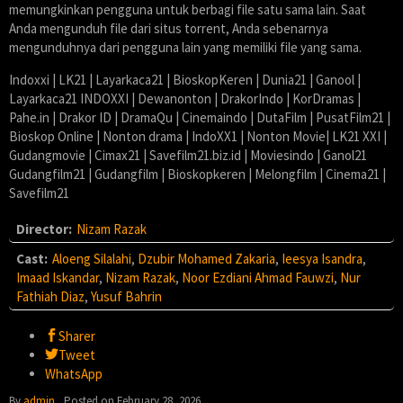
memungkinkan pengguna untuk berbagi file satu sama lain. Saat
Anda mengunduh file dari situs torrent, Anda sebenarnya
mengunduhnya dari pengguna lain yang memiliki file yang sama.
Indoxxi | LK21 | Layarkaca21 | BioskopKeren | Dunia21 | Ganool |
Layarkaca21 INDOXXI | Dewanonton | DrakorIndo | KorDramas |
Pahe.in | Drakor ID | DramaQu | Cinemaindo | DutaFilm | PusatFilm21 |
Bioskop Online | Nonton drama | IndoXX1 | Nonton Movie| LK21 XXI |
Gudangmovie | Cimax21 | Savefilm21.biz.id | Moviesindo | Ganol21
Gudangfilm21 | Gudangfilm | Bioskopkeren | Melongfilm | Cinema21 |
Savefilm21
Director:
Nizam Razak
Cast:
Aloeng Silalahi
,
Dzubir Mohamed Zakaria
,
Ieesya Isandra
,
Imaad Iskandar
,
Nizam Razak
,
Noor Ezdiani Ahmad Fauwzi
,
Nur
Fathiah Diaz
,
Yusuf Bahrin
Sharer
Tweet
WhatsApp
By
admin
Posted on
February 28, 2026