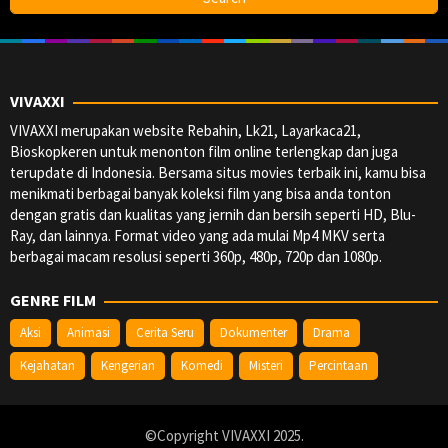
VIVAXXI
VIVAXXI merupakan website Rebahin, Lk21, Layarkaca21,
Bioskopkeren untuk menonton film online terlengkap dan juga
terupdate di Indonesia. Bersama situs movies terbaik ini, kamu bisa
menikmati berbagai banyak koleksi film yang bisa anda tonton
dengan gratis dan kualitas yang jernih dan bersih seperti HD, Blu-
Ray, dan lainnya. Format video yang ada mulai Mp4 MKV serta
berbagai macam resolusi seperti 360p, 480p, 720p dan 1080p.
GENRE FILM
Aksi
Animasi
Cerita Seru
Dokumenter
Drama
Kejahatan
Kengerian
Komedi
Misteri
Percintaan
©Copyright VIVAXXI 2025.