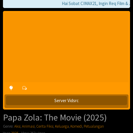
Hai Sobat CIMAX21, Ingin Req Film & Jika
Server Vidsrc
Papa Zola: The Movie (2025)
Genre:
Aksi
,
Animasi
,
Cerita Fiksi
,
Keluarga
,
Komedi
,
Petualangan