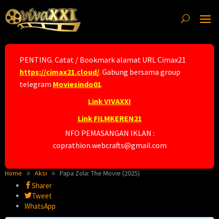
Skip
to
content
PENTING. Catat / Bookmark alamat URL Cimax21
https://cimax21.cloud/
. Gabung bersama group
telegram
Moviesindo01
.
Link VIVAXXI
Link FILMKEREN21
NFO PEMASANGAN IKLAN :
coprathion.webcrafts@gmail.com
Home
Aksi
Papa Zola: The Movie (2025)
Sharer
Tweet
WhatsApp