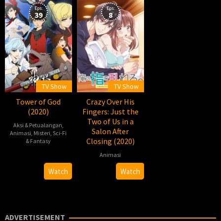
Eps:
Eps:
39
8
TV Show
TV Show
Tower of God
Crazy Over His
(2020)
Fingers: Just the
Two of Us in a
Aksi & Petualangan
,
Salon After
Animasi
,
Misteri
,
Sci-Fi
Closing (2020)
& Fantasy
Animasi
2020-
04-
2020-
熨
Watch
Watch
02
04-
斗
06
谷
充
孝
ADVERTISEMENT