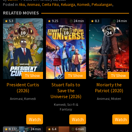
Posted in
Aksi
,
Animasi
,
Cerita Fiksi
,
Keluarga
,
Komedi
,
Petualangan
,
RELATED MOVIES
5.3
9.25
24 min
8.3
24 min
Eps:
Eps:
Eps:
10
10
24
TV Show
TV Show
TV Show
President Curtis
Stuart Fails to
Moriarty the
(2026)
Save the
Patriot (2020)
Universe (2026)
Animasi
,
Komedi
Animasi
,
Misteri
Komedi
,
Sci-Fi &
2026-
2020-
Fantasy
07-
10-
2026-
Watch
Watch
Watch
26
11
07-
8.137
24 min
6.4
6 min
23