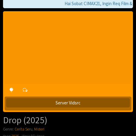
Hai Sobat CIMAX21, Ingin Req Film & Jik
Server Vidsrc
Drop (2025)
Genre:
Cerita Seru
,
Misteri