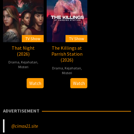
TV Show
TV Show
That Night
The Killings at
(2026)
Parrish Station
(2026)
Drama
,
Kejahatan
,
Misteri
Drama
,
Kejahatan
,
Misteri
2026-
2026-
Daniel
03-
Watch
Watch
06-
Nettheim
13
24
ADVERTISEMENT
@cimax21.site