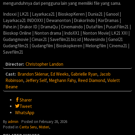
mengunduhnya dari pengguna lain yang memiliki file yang sama.
Indoxxi | LK21 | Layarkaca21 | BioskopKeren | Dunia21 | Ganool |
Layarkaca21 INDOXXI | Dewanonton | DrakorIndo | KorDramas |
Pahe.in | Drakor ID | DramaQu | Cinemaindo | DutaFilm | PusatFilm21 |
Bioskop Online | Nonton drama | IndoXX1 | Nonton Movie| LK21 XXI |
Gudangmovie | Cimax21 | Savefilm21.biz.id | Moviesindo | Ganol21
Gudangfilm21 | Gudangfilm | Bioskopkeren | Melongfilm | Cinema21 |
Savefilm21
Director:
Christopher Landon
Cast:
Brandon Sklenar
,
Ed Weeks
,
Gabrielle Ryan
,
Jacob
Robinson
,
Jeffery Self
,
Meghann Fahy
,
Reed Diamond
,
Violett
Beane
Sharer
Tweet
WhatsApp
By
admin
Posted on
February 28, 2026
Posted in
Cerita Seru
,
Misteri
,