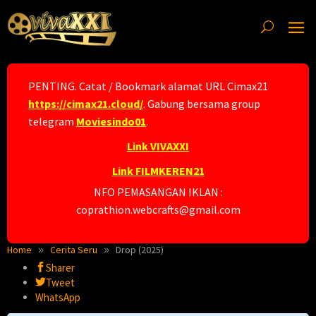
Skip
to
content
PENTING. Catat / Bookmark alamat URL Cimax21
https://cimax21.cloud/
. Gabung bersama group
telegram
Moviesindo01
.
Link VIVAXXI
Link FILMKEREN21
NFO PEMASANGAN IKLAN :
coprathion.webcrafts@gmail.com
Home
Cerita Seru
Drop (2025)
Sharer
Tweet
WhatsApp