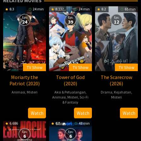
RELATED MOVIES
8.3
24 min
8.137
24 min
8.2
65 min
Eps:
Eps:
Eps:
24
39
12
TV Show
TV Show
TV Show
Moriarty the
Tower of God
The Scarecrow
Patriot (2020)
(2020)
(2026)
Animasi
,
Misteri
Aksi & Petualangan
,
Drama
,
Kejahatan
,
Animasi
,
Misteri
,
Sci-Fi
Misteri
2020-
& Fantasy
2026-
박
10-
2020-
Watch
Watch
Watch
04-
준
11
04-
20
우
6.686
6.7
48 min
02
Eps:
Eps:
6
6